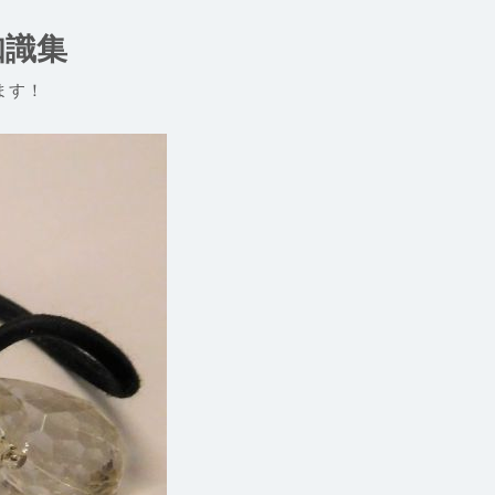
知識集
ます！