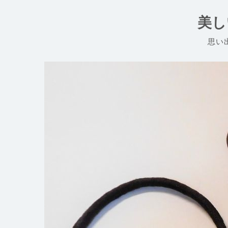
コ
ン
美し
テ
ン
思い
ツ
へ
ス
キ
ッ
プ