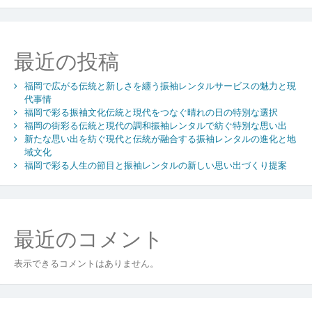
目
伝
統
と
最近の投稿
現
代
福岡で広がる伝統と新しさを纏う振袖レンタルサービスの魅力と現
が
代事情
織
福岡で彩る振袖文化伝統と現代をつなぐ晴れの日の特別な選択
り
福岡の街彩る伝統と現代の調和振袖レンタルで紡ぐ特別な思い出
な
新たな思い出を紡ぐ現代と伝統が融合する振袖レンタルの進化と地
す
域文化
晴
福岡で彩る人生の節目と振袖レンタルの新しい思い出づくり提案
れ
の
日
の
最近のコメント
新
し
い
表示できるコメントはありません。
か
た
ち