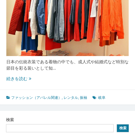
日本の伝統衣装である着物の中でも、成人式や結婚式など特別な
節目を彩る装いとして知…
振
続きを読む
袖
が
彩
ファッション（アパレル関連）
,
レンタル
,
振袖
岐阜
る
岐
阜
検索
の
検索
節