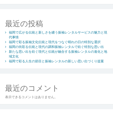
う
振
袖
レ
最近の投稿
ン
タ
福岡で広がる伝統と新しさを纏う振袖レンタルサービスの魅力と現
ル
代事情
で
福岡で彩る振袖文化伝統と現代をつなぐ晴れの日の特別な選択
記
福岡の街彩る伝統と現代の調和振袖レンタルで紡ぐ特別な思い出
憶
新たな思い出を紡ぐ現代と伝統が融合する振袖レンタルの進化と地
に
域文化
残
福岡で彩る人生の節目と振袖レンタルの新しい思い出づくり提案
る
特
別
な
最近のコメント
一
日
を
表示できるコメントはありません。