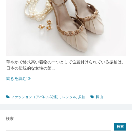
華やかで格式高い着物の一つとして位置付けられている振袖は、
日本の伝統的な女性の第…
岡
続きを読む
山
の
美
ファッション（アパレル関連）
,
レンタル
,
振袖
岡山
と
伝
統
検索
を
検索
纏