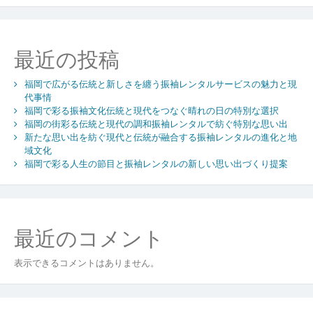
る
振
袖
最近の投稿
レ
ン
福岡で広がる伝統と新しさを纏う振袖レンタルサービスの魅力と現
タ
代事情
ル
福岡で彩る振袖文化伝統と現代をつなぐ晴れの日の特別な選択
新
福岡の街彩る伝統と現代の調和振袖レンタルで紡ぐ特別な思い出
時
新たな思い出を紡ぐ現代と伝統が融合する振袖レンタルの進化と地
代
域文化
と
福岡で彩る人生の節目と振袖レンタルの新しい思い出づくり提案
若
者
の
思
最近のコメント
い
出
作
表示できるコメントはありません。
り