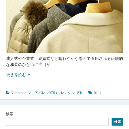
成人式や卒業式、結婚式など晴れやかな場面で着用される伝統的
な和装のひとつに注目が…
岡
続きを読む
山
の
文
ファッション（アパレル関連）
,
レンタル
,
振袖
岡山
化
と
風
検索
土
検索
で
彩