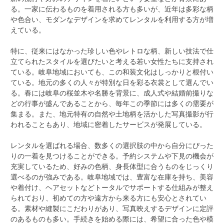
る。一家に伝わるものを着用される方も多いが、近年は多彩な柄
や色合い、モダンなデザインを求めてレンタルを利用する方が増
えている。
特に、従来にはなかった珍しい色やレトロな柄、新しい技法で仕
立てられたスタイルを選びたいと考える若い女性たちに支持され
ている。岐阜地域においても、この和装文化はしっかりと根付い
ている。地元の多くの人々が特別な日を彩る衣裳として選んでい
る。春には岐阜の桜並木や名勝を背景に、成人式や結婚前撮りな
どの行事が盛んであることから、毎年この季節には多くの需要が
集まる。また、地元特有の自然や土地柄を活かした写真撮影が行
われることもあり、地域に密着したサービスが発展している。
レンタルを選ばれる場合、数多くの選択肢の中から自分にぴった
りの一着を見つけることができる。予約システムや下見の機会が
充実しているため、好みの色柄、身長体型に合うものをじっくり
選べるのが強みである。岐阜地域では、豊富な在庫を持ち、美容
や着付け、ヘアセットなどトータルでサポートする仕組みが整え
られており、初めての方や遠方から来る方にも安心とされてい
る。素材や縫製にこだわりがあり、写真映えするデザインに定評
のあるものも多い。手続きを始める際には、希望に合った色や模