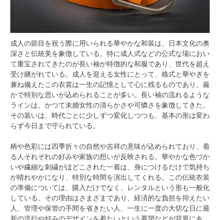
成人の節目を祝う際に用いられる華やかな和装は、日本文化の奥
深さと伝統美を象徴している。
特に成人式などの公式な場におい
て重宝されてきたのが長い袖が特徴的な和服であり、世代を超え
受け継がれている。成人を迎える女性にとって、格式と華やぎを
兼ね備えたこの衣裳は一生の記憶として心に残るものであり、厳
かで特別な思いが込められることが多い。長い袖の流れるような
ラインは、かつて未婚女性の清らかさや可憐さを象徴してきた。
その装いは、時代ごとに少しずつ変化しつつも、基本の形は変わ
らず今日まで守られている。
柄や色彩には四季折々の自然や吉祥の意味が込められており、着
る人それぞれの好みや家族の想いが反映される。華やかな色づか
いや繊細な刺繍がほどこされた一着は、身につけるだけで気持ち
が晴れやかになり、特別な時間を演出してくれる。この伝統衣装
の準備については、購入だけでなく、レンタルという形も一般化
している。その理由はさまざまであり、経済的な負担を抑えたい
人、管理や保管の手間を省きたい人、一生に一度の大切な日に最
新の流行や好みのデザインを着たいという要望などが背景にあ