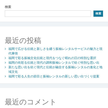
ビ
検索
ゲ
検索
ー
シ
ョ
最近の投稿
ン
福岡で広がる伝統と新しさを纏う振袖レンタルサービスの魅力と現
代事情
福岡で彩る振袖文化伝統と現代をつなぐ晴れの日の特別な選択
福岡の街彩る伝統と現代の調和振袖レンタルで紡ぐ特別な思い出
新たな思い出を紡ぐ現代と伝統が融合する振袖レンタルの進化と地
域文化
福岡で彩る人生の節目と振袖レンタルの新しい思い出づくり提案
最近のコメント