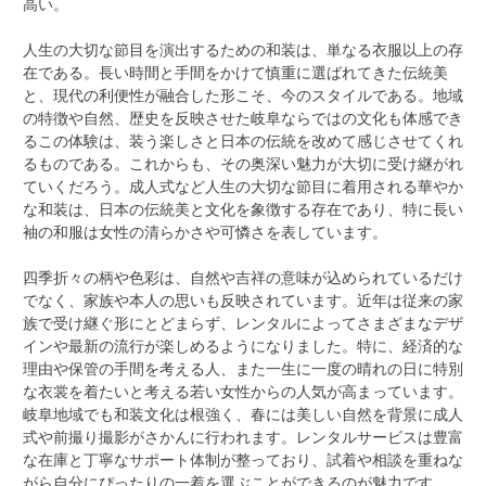
高い。
人生の大切な節目を演出するための和装は、単なる衣服以上の存
在である。長い時間と手間をかけて慎重に選ばれてきた伝統美
と、現代の利便性が融合した形こそ、今のスタイルである。地域
の特徴や自然、歴史を反映させた岐阜ならではの文化も体感でき
るこの体験は、装う楽しさと日本の伝統を改めて感じさせてくれ
るものである。これからも、その奥深い魅力が大切に受け継がれ
ていくだろう。成人式など人生の大切な節目に着用される華やか
な和装は、日本の伝統美と文化を象徴する存在であり、特に長い
袖の和服は女性の清らかさや可憐さを表しています。
四季折々の柄や色彩は、自然や吉祥の意味が込められているだけ
でなく、家族や本人の思いも反映されています。近年は従来の家
族で受け継ぐ形にとどまらず、レンタルによってさまざまなデザ
インや最新の流行が楽しめるようになりました。特に、経済的な
理由や保管の手間を考える人、また一生に一度の晴れの日に特別
な衣裳を着たいと考える若い女性からの人気が高まっています。
岐阜地域でも和装文化は根強く、春には美しい自然を背景に成人
式や前撮り撮影がさかんに行われます。レンタルサービスは豊富
な在庫と丁寧なサポート体制が整っており、試着や相談を重ねな
がら自分にぴったりの一着を選ぶことができるのが魅力です。