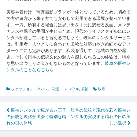
美容や着付け、写真撮影プランが一体となっているため、初めて
の方や遠方から来る方でも安心して利用できる環境が整っていま
す。一方、所有する場合には思い出を手元に残せる反面、メンテ
ナンスや保管の手間が生じるため、現代のライフスタイルにはレ
ンタルが適していると言えるでしょう。岐阜のレンタルサービス
は、利用者一人ひとりに合わせた柔軟な対応力やきめ細かなアフ
ターケアにも定評があります。和装を通して、地域の自然や歴
史、そして日本の伝統文化の魅力を感じられるこの体験は、特別
な思い出づくりに欠かせないものとなっています。
岐阜の振袖レ
ンタルのことならこちら
ファッション（アパレル関連）
,
レンタル
,
振袖
岐阜
投
振袖レンタルで広がる八王子
岐阜の伝統と現代を彩る振袖レ
の伝統と現代が出会う特別な晴
ンタルで実現する晴れの日の美
稿
れの日の体験
しい選択
ナ