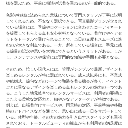
様を選ぶため、事前に相談や試着を重ねるのが一般的である。
色彩や模様に込められた意味について専門スタッフが丁寧に説明
してくれるため、不安なく選択できる。写真撮影プランが含まれ
ている場合には、季節やロケーションに合わせたコーディネート
を提案してもらえる点も安心材料となっている。着付けやヘアセ
ットをトータルで受けられることで、当日の支度もスムーズに進
むのが大きな利点である。一方、所有している場合は、手元に残
る節目の記念や思いを大切にできるというメリットがある。しか
し、メンテナンスや保管には専門的な知識や手間も必要となる。
そのため、忙しい現代人には、管理がシンプルで最新デザインも
楽しめるレンタルが特に選ばれている。成人式以外にも、卒業式
や結婚式、節句などのシーンで和装を着る機会が多く、イベント
ごとに異なるデザインを楽しめる点もレンタルの魅力の一つであ
る。こうした地元岐阜でのレンタルサービスは、利用者の要望に
こたえる柔軟な対応力と、細やかなアフターケアが特徴である。
例えば、出張着付けサービスや、雨天時の対応、事前準備や移動
時のアドバイスなどを通じて、思い出に残る一日をサポートして
いる。体型や年齢、その方の魅力を引き出すスタイリングも重視
されており、トータルビューティの観点からも利用者の満足度は