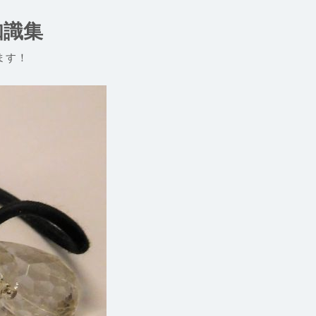
知識集
ます！