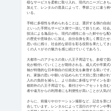
様なサービスを柔軟に取り入れ、現代のニーズにきち
加えて、レンタルの普及によって、季節ごとに違う柄
いる。
手軽に多様性を求められることは、選択する側の自由
といった手間もサービス側で一括して担うため、社会
技法による逸品から、現代の感性に合った鮮やかな配
の歴史や意味合いに加え、自分自身を美しく際立たせ
思い出に残り、社会的な節目を彩る役割を果たしてき
くの人々がその魅力を感じ続けていくであろう。
大都市へのアクセスの良い八王子周辺でも、多様で質
化が根付いていくことが期待される。成人式や卒業式
袖が特徴的な日本独自の伝統文化を象徴する装いです
れ、家族の思いや願いが込められて大切に受け継がれ
入れの負担を減らし、より自由に多様なデザインを楽
都郊外の八王子周辺でも、着付けやヘアセットを含む
者や遠方からの利用者にも利便性が高いことが人気の
さらに、前撮りやロケーション撮影など、記念を形に
合しています。レンタルによって流行のデザインや季