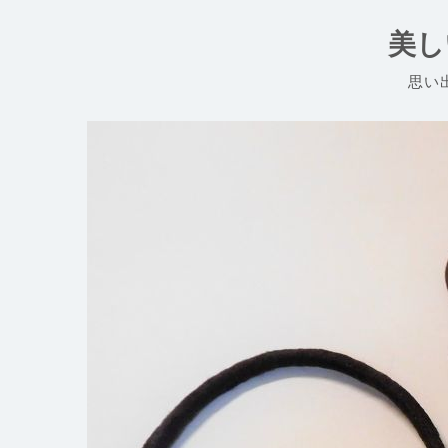
コ
ン
美し
テ
ン
思い
ツ
へ
ス
キ
ッ
プ