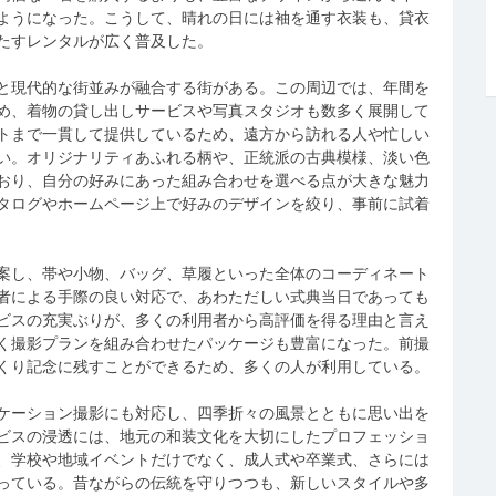
ようになった。こうして、晴れの日には袖を通す衣装も、貸衣
たすレンタルが広く普及した。
と現代的な街並みが融合する街がある。この周辺では、年間を
め、着物の貸し出しサービスや写真スタジオも数多く展開して
トまで一貫して提供しているため、遠方から訪れる人や忙しい
い。オリジナリティあふれる柄や、正統派の古典模様、淡い色
おり、自分の好みにあった組み合わせを選べる点が大きな魅力
タログやホームページ上で好みのデザインを絞り、事前に試着
案し、帯や小物、バッグ、草履といった全体のコーディネート
者による手際の良い対応で、あわただしい式典当日であっても
ビスの充実ぶりが、多くの利用者から高評価を得る理由と言え
く撮影プランを組み合わせたパッケージも豊富になった。前撮
くり記念に残すことができるため、多くの人が利用している。
ケーション撮影にも対応し、四季折々の風景とともに思い出を
ビスの浸透には、地元の和装文化を大切にしたプロフェッショ
、学校や地域イベントだけでなく、成人式や卒業式、さらには
っている。昔ながらの伝統を守りつつも、新しいスタイルや多