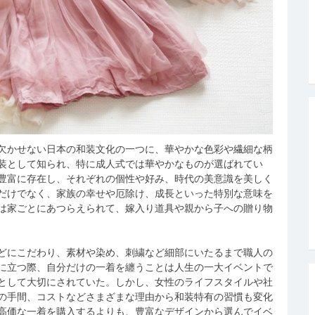
欠かせない日本の和装文化の一つに、華やかな色彩や繊細な柄
装として知られ、特に成人式では華やかなものが選ばれてい
豊富に存在し、それぞれの個性や好み、時代の美意識を美しく
だけでなく、家族の幸せや厄除け、成長といった特別な意味を
は家ごとにあつらえられて、嫁入り道具や親から子への贈り物
どにこだわり、素材や染め、刺繍など細部にいたるまで職人の
に立つ際、自分だけの一着を纏うことは人生の一大イベントで
として大切にされていた。しかし、女性のライフスタイルや社
の手間、コストなどさまざまな理由から和装特有の習慣も変化
高価な一着を購入するよりも、豊富なデザインから選んでイベ