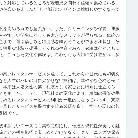
んと対応しているところが老若男女問わず信頼を集めている。
や色合いを楽しんだり、流行のデザインに挑戦しやすくなって
度を高める点でも意義深い。また、クリーニングや保管、運搬
人や忙しい学生にとっても大きなメリットが得られる。伝統の
色まで、選ぶ楽しみと特別感を味わうことができる和装は、そ
る特別な体験を提供してくれる存在である。衣装は心とともに
た。こうした文化や体験は、これからも大切に受け継がれ、多
の高いレンタルサービスを通じて、これからの世代にも和装文
など人生のハレの日に欠かせない振袖は、華やかな色柄と長い
。本来は未婚女性の第一礼装として家ごとに特別に仕立てら
てきました。しかし、現代社会の変化により、着物の保管や手
しめるレンタルサービスの利用が一般的になっています。東京
一貫したサービスを提供する貸衣装店が多く、忙しい現代の若
要因です。
残す新しいニーズにも柔軟に対応し、伝統と現代性が美しく融
節ごとの柄を気軽に楽しめるだけでなく、クリーニングや保管