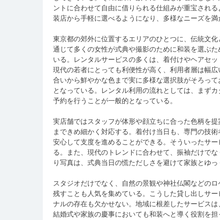
ントに合わせて自由に借りられる仕組みが重宝される
装店から手軽に選べるようになり、多様なニーズを満
東京都の郊外に位置するエリアのひとつに、伝統文化
通じて多くの女性が式典や撮影のために和装を選ぶた
いる。レンタルサービスの多くは、着付けやヘアセッ
現代の若者にとっても利便性が高く、利用者層は幅広
合いから鮮やかな色まで実に多様な選択肢がそろって
となっている。レンタル利用の流れとしては、まずカ
予約を行うことが一般的となっている。
実店舗ではスタッフが体形や顔立ちに合った色柄を提
まできめ細かく対応する。着付け当日も、専門の技術
安心して支度を進めることができる。そういったサー
る。また、現代のトレンドに合わせて、振袖だけでな
り写真は、式典当日の慌ただしさを避けて家族とゆっ
スタジオだけでなく、自然の景観や神社仏閣などのロ
残すことも人気を集めている。こうした貸し出しサー
ナルの存在も欠かせない。地域に根差したサービスは
結婚式や家族の慶事においても和装へと導く役割を担