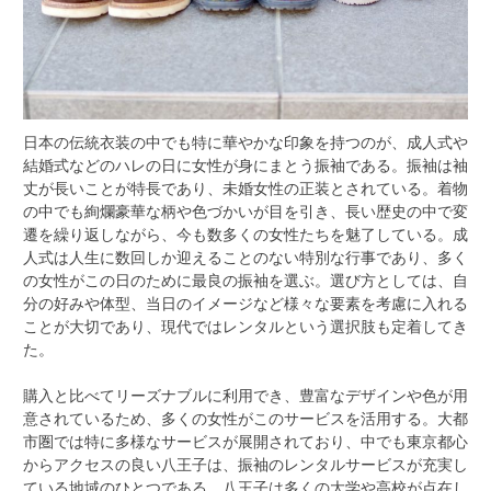
日本の伝統衣装の中でも特に華やかな印象を持つのが、成人式や
結婚式などのハレの日に女性が身にまとう振袖である。
振袖は袖
丈が長いことが特長であり、未婚女性の正装とされている。着物
の中でも絢爛豪華な柄や色づかいが目を引き、長い歴史の中で変
遷を繰り返しながら、今も数多くの女性たちを魅了している。成
人式は人生に数回しか迎えることのない特別な行事であり、多く
の女性がこの日のために最良の振袖を選ぶ。選び方としては、自
分の好みや体型、当日のイメージなど様々な要素を考慮に入れる
ことが大切であり、現代ではレンタルという選択肢も定着してき
た。
購入と比べてリーズナブルに利用でき、豊富なデザインや色が用
意されているため、多くの女性がこのサービスを活用する。大都
市圏では特に多様なサービスが展開されており、中でも東京都心
からアクセスの良い八王子は、振袖のレンタルサービスが充実し
ている地域のひとつである。八王子は多くの大学や高校が点在し