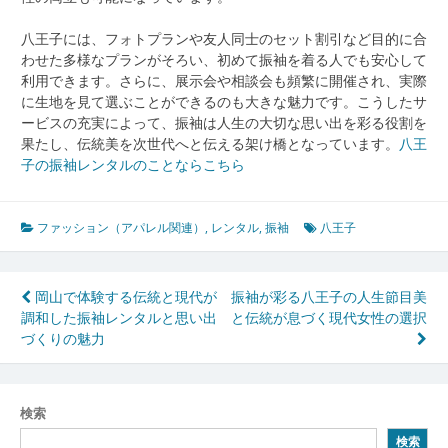
八王子には、フォトプランや友人同士のセット割引など目的に合
わせた多様なプランがそろい、初めて振袖を着る人でも安心して
利用できます。さらに、展示会や相談会も頻繁に開催され、実際
に生地を見て選ぶことができるのも大きな魅力です。こうしたサ
ービスの充実によって、振袖は人生の大切な思い出を彩る役割を
果たし、伝統美を次世代へと伝える架け橋となっています。
八王
子の振袖レンタルのことならこちら
ファッション（アパレル関連）
,
レンタル
,
振袖
八王子
投
岡山で体験する伝統と現代が
振袖が彩る八王子の人生節目美
調和した振袖レンタルと思い出
と伝統が息づく現代女性の選択
稿
づくりの魅力
ナ
ビ
検索
ゲ
検索