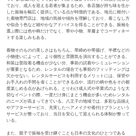
ており、成人を迎える若者が集まるため、各店舗が持ち味を生か
した振袖を幅広く提供している点が特徴的である。地元に根付い
た着物専門店は、地域の気候や傾向を理解しており、着こなし方
や似合う色など細やかなアドバイスを得ることができる。振袖を
選ぶ際には色や柄だけでなく、帯や小物、草履までコーディネー
トする楽しみもある。
着物そのものの美しさはもちろん、帯締めや帯揚げ、半襟などの
小物使いによって、より個性と雰囲気を演出することができる。
和装は普段着る機会が少ない分、事前の試着やシミュレーション
が重要となるため、レンタルの場合でも事前のフィッティングは
欠かせない。レンタルサービスを利用するメリットには、保管や
お手入れの手間を省くことができる点や、流行の柄や色をその都
度楽しめる点があげられる。とりわけ成人式や卒業式のような大
切なイベントの際、一度だけ身にまとう機会が多いためレンタル
のニーズが高まってきている。八王子の地域では、多彩な品揃え
やアフターサービス、充実したヘアメイクや着付けプランという
サービスが整っており、当日を安心して迎えられる体制が整って
いる。
また、親子で振袖を受け継ぐことも日本の文化のひとつである