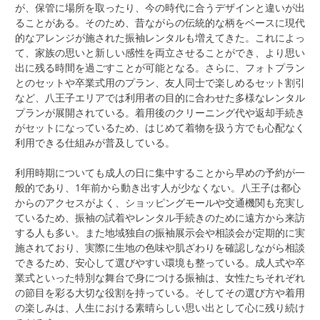
が、保管に場所を取ったり、今の時代に合うデザインと違いが出
ることがある。そのため、昔ながらの伝統的な柄をベースに現代
的なアレンジが施された振袖レンタルも増えてきた。これによっ
て、家族の思いと新しい感性を両立させることができ、より思い
出に残る時間を過ごすことが可能となる。さらに、フォトプラン
とのセットや卒業式用のプラン、友人同士で楽しめるセット割引
など、八王子エリアでは利用者の目的に合わせた多様なレンタル
プランが展開されている。着用後のクリーニング代や返却手続き
がセットになっているため、はじめて着物を扱う方でも心配なく
利用できる仕組みが普及している。
利用時期についても成人の日に集中することから早めの予約が一
般的であり、1年前から動き出す人が少なくない。八王子は都心
からのアクセスがよく、ショッピングモールや交通機関も充実し
ているため、振袖の試着やレンタル手続きのために遠方から来訪
する人も多い。また地域独自の振袖展示会や相談会が定期的に実
施されており、実際に生地の色味や肌ざわりを確認しながら相談
できるため、安心して選びやすい環境も整っている。成人式や卒
業式といった特別な舞台で身につける振袖は、女性たちそれぞれ
の節目を彩る大切な役割を持っている。そしてその選び方や着用
の楽しみは、人生における素晴らしい思い出として心に残り続け