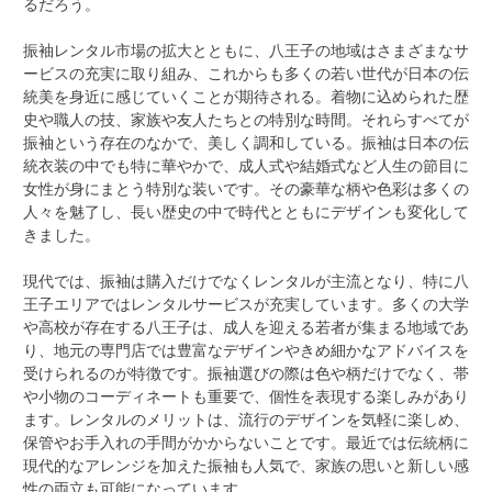
るだろう。
振袖レンタル市場の拡大とともに、八王子の地域はさまざまなサ
ービスの充実に取り組み、これからも多くの若い世代が日本の伝
統美を身近に感じていくことが期待される。着物に込められた歴
史や職人の技、家族や友人たちとの特別な時間。それらすべてが
振袖という存在のなかで、美しく調和している。振袖は日本の伝
統衣装の中でも特に華やかで、成人式や結婚式など人生の節目に
女性が身にまとう特別な装いです。その豪華な柄や色彩は多くの
人々を魅了し、長い歴史の中で時代とともにデザインも変化して
きました。
現代では、振袖は購入だけでなくレンタルが主流となり、特に八
王子エリアではレンタルサービスが充実しています。多くの大学
や高校が存在する八王子は、成人を迎える若者が集まる地域であ
り、地元の専門店では豊富なデザインやきめ細かなアドバイスを
受けられるのが特徴です。振袖選びの際は色や柄だけでなく、帯
や小物のコーディネートも重要で、個性を表現する楽しみがあり
ます。レンタルのメリットは、流行のデザインを気軽に楽しめ、
保管やお手入れの手間がかからないことです。最近では伝統柄に
現代的なアレンジを加えた振袖も人気で、家族の思いと新しい感
性の両立も可能になっています。